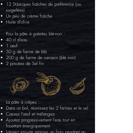
12 St-Jacques fraîches de préférence (ou
surgelées)
Un peu de crème fraîche
Huile d’olive
Pour la pâte à galettes blé-noir :
40 cl d’eau
1 œuf
50 g de farine de blé
200 g de farine de sarrasin (blé noir)
2 pincées de Sel fin
La pâte à crêpes :
Dans un bol, réunissez les 2 farines et le sel
Cassez l'œuf et mélangez
Ajoutez progressivement l'eau tout en
fouettant énergiquement
Laissez ensuite reposer au frais pendant au