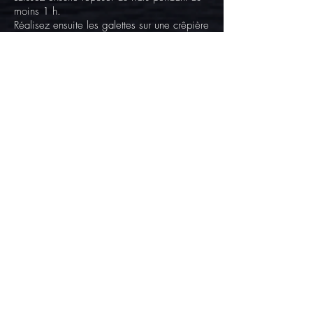
moins 1 h.
Réalisez ensuite les galettes sur une crêpière
chaude ou bien dans une poêle chaude.
Pour la garniture :
Versez les 3 boîtes de Délice de st jacques
dans une casserole pour le réchauffer à feu
doux
Dans une poêle antiadhésive préalablement
chauffée, verser un filet d'huile d'olive et
saisir les noix de Saint-Jacques pendant 1
min de chaque côté. Salez et poivrez. Et
réservez
Ajoutez dans une poêle ou sur votre
crêpière une de vos galettes de blé noir
préalablement cuite
Au centre de celle-ci déposez 3 belles
cuillères à soupe de Délice de St Jacques
Refermez votre galette de façon à ce qu’elle
forme un carré
Ajoutez 2 St Jacques fraîches sur le centre
de votre galette