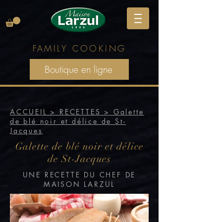
FAMILY
COOKING
Boutique en ligne
ACCUEIL > RECETTES > Galette
de blé noir et délice de St-
Jacques
Galette de blé noir et délice
de St-Jacques
UNE RECETTE DU CHEF DE
MAISON LARZUL