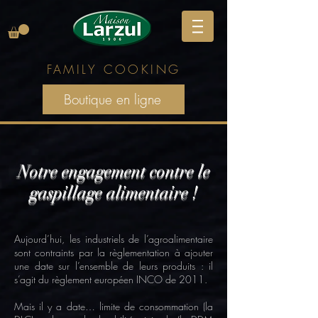
FAMILY
COOKING
Boutique en ligne
Notre engagement contre le
gaspillage alimentaire !
Aujourd’hui, les industriels de l’agroalimentaire
sont contraints par la règlementation à ajouter
une date sur l’ensemble de leurs produits : il
s’agit du règlement européen INCO de 2011.
Mais il y a date… limite de consommation (la