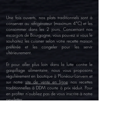
Une fois ouverts, nos plats traditionnels sont à
conserver au réfrigérateur (maximum 4°C) et les
consommer dans les 2 jours. Concernant nos
escargots de Bourgogne, vous pouvez si vous le
souhaitez les cuisiner selon votre recette maison
préférée et les congeler pour les servir
ultérieurement.
Et pour aller plus loin dans la lutte contre le
gaspillage alimentaire, nous vous proposons
régulièrement en boutique à Plonéour-Lanvern et
sur notre
site de vente en ligne
nos recettes
traditionnelles à DDM courte à prix réduit. Pour
en profiter n'oubliez pas de vous inscrire à notre
newletter.
*
https://toogoodtogo.fr/fr/press/releases/to
o-good-to-go-signe-le-premier-livre-blanc-sur-les-
dates-de-peremption
1
. Observez