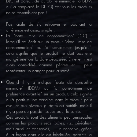
DLC) et date… de durabilité minimale (la DDM
qui a remplacé la DLUO) car tous les produits
ne se ressemblent pas !
Pas facile de s’y retrouver et pourtant la
différence est assez simple :
La "date limite de consommation" (DLC) :
lorsqu’il est écrit sur un produit “date limite de
consommation” ou “à consommer jusqu’au”,
cela signifie que le produit ne doit pas être
mangé une fois la date dépassée. En effet, il est
alors considéré comme périmé et il peut
représenter un danger pour la santé.
Quand il y a indiqué “date de durabilité
minimale” (DDM) ou “à consommer de
préférence avant le” sur un produit, cela signifie
qu’à partir d’une certaine date le produit peut
évoluer aux niveaux gustatifs ou nutritifs, mais il
n’y a peu ou pas de risques pour la santé.
Ces produits sont des aliments peu périssables
comme les produits secs (pâtes, riz, céréales),
mais aussi les conserves, … La conserve, grâce
à la façon dont elle est fabriquée, garantit la