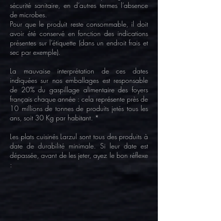
sécurité sanitaire, en d’autres termes l’absence
de microbes.
Pour que le produit reste consommable, il doit
avoir été conservé en fonction des indications
présentes sur l’étiquette (dans un endroit frais et
sec par exemple).
La mauvaise interprétation de ces dates
indiquées sur nos emballages est responsable
de 20% du gaspillage alimentaire des foyers
français chaque année : cela représente près de
10 millions de tonnes de produits jetés tous les
ans, soit 30 Kg par habitant. *
Les plats cuisinés Larzul sont tous des produits à
date de durabilité minimale. Si leur date est
dépassée, avant de les jeter, ayez le bon réflexe
: