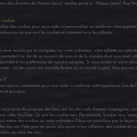
ction des données de Maison Larzul, veuillez écrire à : Maison Larzul, Rue 
s cookies
 utilise des cookies pour nous aider à personnaliser ou améliorer votre expérie
ations sur ce que sont les cookies et comment nous les utilisons.
rs texte stockés par le navigateur sur votre ordinateur, votre tablette ou votre 
 permettent au site de se souvenir de vous et de la manière dont vous avez util
e répondre à vos préférences de manière adaptée. Si vous voulez en savoir plus
 noter : ce lien ouvre une nouvelle fenêtre ou un nouvel onglet). Vous pouvez 
es ?
ses raisons, notamment pour vous aider à améliorer votre expérience lors de l'ut
ons et pourquoi :
 il nous arrive de proposer des liens vers les sites web d'autres compagnies,
une vidéo YouTube. Ce sont les cookies tiers. Par exemple, lorsque vous "aim
fois mettre des cookies sur votre ordinateur. Nous ne contrôlons pas la façon don
r leur site Web pour en savoir plus quant à leur utilisation des cookies et 
okies via notre site sont :