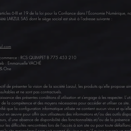
rticles 6-III et 19 de la loi pour la Confiance dans l’Économie Numérique, n
ciété LARZUL SAS dont le siège social est situé à l’adresse suivante :
ul.com
 du commerce : RCS QUIMPET B 775 453 210
e web : Emmanuelle VACHÉ
 & One
tif de présenter la vision de la société Larzul, les produits qu’elle propose ain
sultables et ne sont pas contractuels.
aissance des présentes conditions d’utilisation et s’engage à les respecter. L’util
e la compétence et des moyens nécessaires pour accéder et utiliser ce site. L’u
ié que la configuration informatique utilisée ne contient aucun virus et qu’elle
t en œuvre pour offrir aux utilisateurs des informations et/ou des outils dispon
eurs, d’une absence de disponibilité des fonctionnalités et/ou de la présence 
our les difficultés rencontrées lors de l'accès à son site ou pour toute défaill
nt le site maisonlarzul.com soit exempt de virus ou qu’il puisse survenir un p