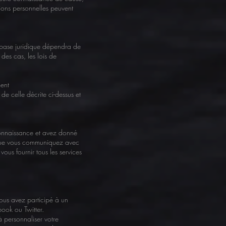
ions personnelles peuvent
a base juridique dépendra de
 des cas, les lois de
ment
de celle décrite ci-dessus et
 connaissance et avez donné
rsque vous communiquez avec
ous fournir tous les services
 vous avez participé à un
book ou Twitter.
à personnaliser votre