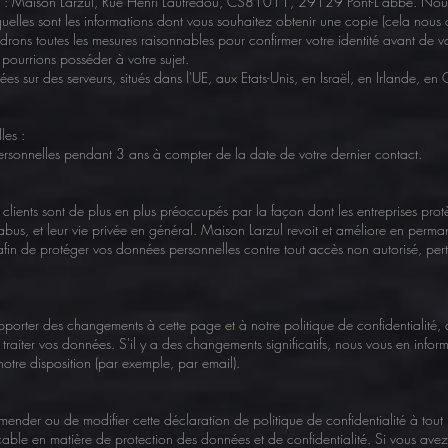
ire à : Maison Larzul, Rue Henri Lautredou, CS81011, 29129 Pont-L'abbé. Nous
uelles sont les informations dont vous souhaitez obtenir une copie (cela nous 
ons toutes les mesures raisonnables pour confirmer votre identité avant de vous
pourrions posséder à votre sujet.
ées sur des serveurs, situés dans l'UE, aux Etats-Unis, en Israël, en Irlande, e
les :
rsonnelles pendant 3 ans à compter de la date de votre dernier contact.
lients sont de plus en plus préoccupés par la façon dont les entreprises protè
abus, et leur vie privée en général. Maison Larzul revoit et améliore en perm
afin de protéger vos données personnelles contre tout accès non autorisé, pert
ter des changements à cette page et à notre politique de confidentialité, afi
raiter vos données. S'il y a des changements significatifs, nous vous en inform
notre disposition (par exemple, par email).
amender ou de modifier cette déclaration de politique de confidentialité à to
able en matière de protection des données et de confidentialité. Si vous avez