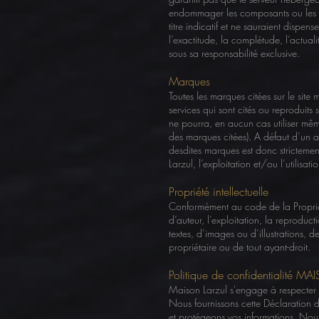
endommager les composants ou les don
titre indicatif et ne sauraient dispe
l’exactitude, la complétude, l’actuali
sous sa responsabilité exclusive.
Marques
Toutes les marques citées sur le sit
services qui sont cités ou reproduits 
ne pourra, en aucun cas utiliser mêm
des marques citées). A défaut d’un ac
desdites marques est donc strictemen
Larzul, l’exploitation et/ou l’utilisat
Propriété intellectuelle
Conformément au code de la Propriété
d’auteur, l’exploitation, la reproducti
textes, d’images ou d’illustrations, de
propriétaire ou de tout ayant-droit.
Politique de confidentialité M
Maison Larzul s'engage à respecter et
Nous fournissons cette Déclaration d
et protégeons vos informations. Nou