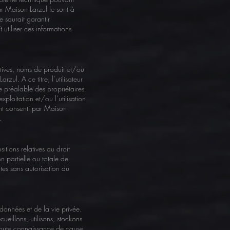
ar Maison Larzul le sont à
e saurait garantir
 utiliser ces informations
atives, noms de produit et/ou
zul. A ce titre, l’utilisateur
e préalable des propriétaires
ploitation et/ou l’utilisation
ent consenti par Maison
.
tions relatives au droit
on partielle ou totale de
ites sans autorisation du
données et de la vie privée.
eillons, utilisons, stockons
toute connaissance de cause,