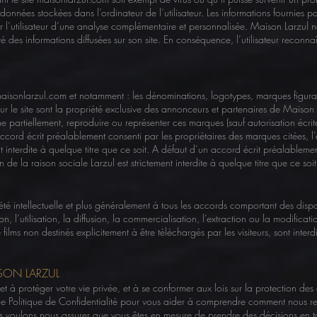
nées stockées dans l’ordinateur de l’utilisateur. Les informations fournies p
nser l’utilisateur d’une analyse complémentaire et personnalisée. Maison Larzul n
té des informations diffusées sur son site. En conséquence, l’utilisateur reconnaît
e maisonlarzul.com et notamment : les dénominations, logotypes, marques figur
sur le site sont la propriété exclusive des annonceurs et partenaires de Maison Lar
e partiellement, reproduire ou représenter ces marques (sauf autorisation écrit
cord écrit préalablement consenti par les propriétaires des marques citées, l’ex
t interdite à quelque titre que ce soit. A défaut d’un accord écrit préalablem
ion de la raison sociale Larzul est strictement interdite à quelque titre que ce soit
 intellectuelle et plus généralement à tous les accords comportant des disposi
on, l’utilisation, la diffusion, la commercialisation, l’extraction ou la modificati
 films non destinés explicitement à être téléchargés par les visiteurs, sont interd
AISON LARZUL
 à protéger votre vie privée, et à se conformer aux lois sur la protection des 
e Politique de Confidentialité pour vous aider à comprendre comment nous recu
s voulons nous assurer que vous êtes en mesure de prendre des décisions en 