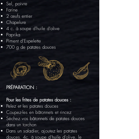
Sel, poivre
Farine
2 œufs entier
Chapelure
4 c. à soupe d'huile d’olive
Paprika
Piment d’Espelette
700 g de patates douces
PRÉPARATION :
Pour les frites de patates douces :
Pelez et les patates douces
Coupez-les en bâtonnets et rincez
Séchez vos bâtonnets de patates douces
dans un torchon
Dans un saladier, ajoutez les patates
douces, 4c. à soupe d’huile d’olive, le