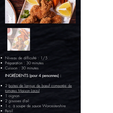
Niveau de difficulté : 1
/5
Préparation : 30 minutes
Cuisson : 30 minutes
INGRÉDIENTS (pour 4 personnes) :
2
boites de langue de bœuf compotée de
tomates Maison Larzul
1 oignon
2 gousses d’ail
1 c. à soupe de sauce Worcestershire
Persil