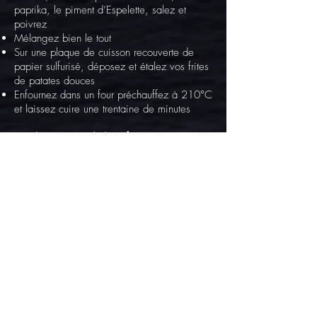
paprika, le piment d’Espelette, salez et
poivrez
Mélangez bien le tout
Sur une plaque de cuisson recouverte de
papier sulfurisé, déposez et étalez vos frites
de patates douces
Enfournez dans un four préchauffez à 210°C
et laissez cuire une trentaine de minutes
Pour les nuggets de boeuf :
Séparez vos langues de bœuf de la
compotée de tomates
Coupez en lamelles vos langues
Ciselez finement l’ail et l’oignon
Dans un saladier, ajoutez la sauce
Worcestershire, l’ail, l’oignon sel, poivre et
incorporez vos morceaux de langues de
bœuf
Mélangez et laissez mariner quelques
minutes
Pendant ce temps, préparez 3 récipients, un
pour la farine, un pour les œufs battus et un