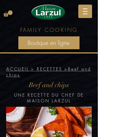
FAMILY
COOKING
Boutique en ligne
ACCUEIL > RECETTES >Beef and
chips
Beef and chips
UNE RECETTE DU CHEF DE
MAISON LARZUL