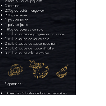
tomate ou sauce piquante
3 carottes
200g de poids mange-tout
200g de fèves
1 poivron rouge
1 poivron jaune
180g de pousses de soja
1 cuil. à soupe de gingembre frais râpé
1 cuil. à soupe de sauce soja
2 cuil. à soupe de sauce nuoc nam
2 cuil. à soupe de sauce d’huitre
3 cuil. à soupe d’huile d’olive
Préparation :
Ouvrez les 2 boîtes de langue, récupérez
les tranches et coupez-les en lamelles.
Réservez les lamelles de langue et