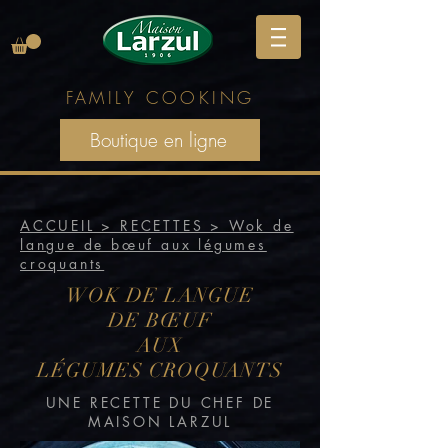
FAMILY
COOKING
Boutique en ligne
ACCUEIL > RECETTES > Wok de
langue de
bœuf aux légumes
croquants
WOK DE LANGUE
DE
BŒUF
AUX
LÉGUMES
CROQUANTS
UNE RECETTE DU CHEF DE
MAISON LARZUL