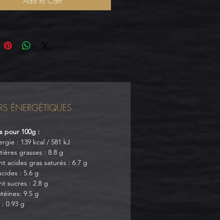
Add to Cart
RS ÉNERGÉTIQUES
s pour 100g :
rgie : 139 kcal / 581 kJ
ières grasses : 8.8 g
t acides gras saturés : 6.7 g
cides : 5.6 g
t sucres : 2.8 g
téines: 9.5 g
 : 0.93 g