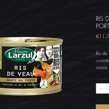
RIS 
PORT
€11.
€29.25
€29.25
per
Ris de
1
cuisin
Kilogram
raisin
Quanti