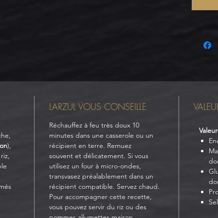
LARZUL VOUS CONSEILLE
VALEU
Réchauffez à feu très doux 10
Valeur
che,
minutes dans une casserole ou un
Ene
ton
),
récipient en terre. Remuez
Mat
riz,
souvent et délicatement. Si vous
don
ble
utilisez un four à micro-ondes,
Glu
transvasez préalablement dans un
don
imés
récipient compatible. Servez chaud.
Pro
Pour accompagner cette recette,
Sel
vous pouvez servir du riz ou des
pommes allumettes maison.