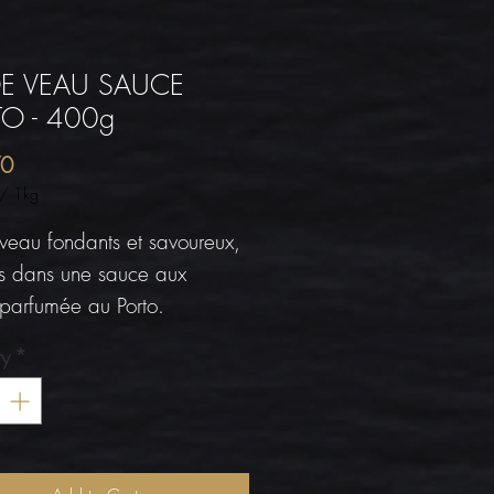
DE VEAU SAUCE
O - 400g
Price
70
/
1kg
 veau fondants et savoureux,
és dans une sauce aux
s parfumée au Porto.
ty
*