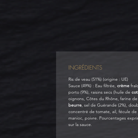
INGRÉDIENTS
Ris de veau (51%) (origine : UE)
Sauce (49%) : Eau filtrée,
crème
fraî
porto (9%), raisins secs (huile de
co
oignons, Côtes du Rhône, farine de 
beurre
, sel de Guérande (2%), dou
concentré de tomate, ail, fécule de
manioc, poivre. Pourcentages expr
sur la sauce.