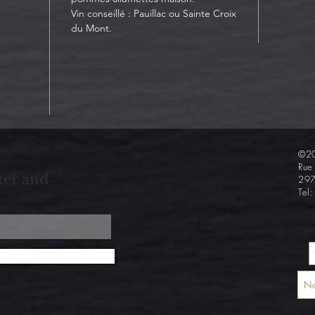
Vin conseillé : Pauillac ou Sainte Croix
du Mont.
©20
Rue
ter and
297
Tel
Leg
No
Web