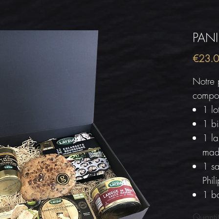
PAN
€23.
Notre 
compo
1 l
1 b
1 l
mad
1 sa
Phi
1 bo
Quanti