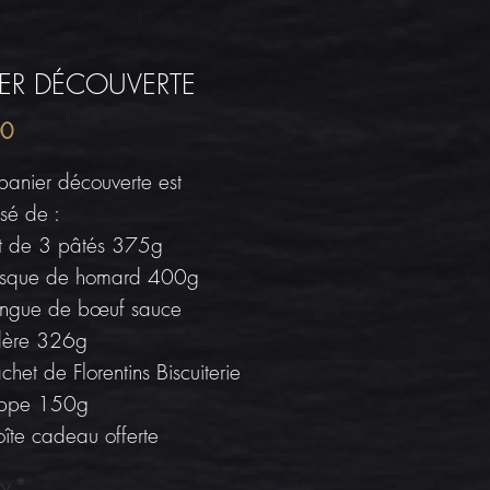
IER DÉCOUVERTE
Price
00
panier découverte est
sé de :
ot de 3 pâtés 375g
isque de homard 400g
angue de bœuf sauce
ère 326g
chet de Florentins Biscuiterie
lippe 150g
îte cadeau offerte
ty
*