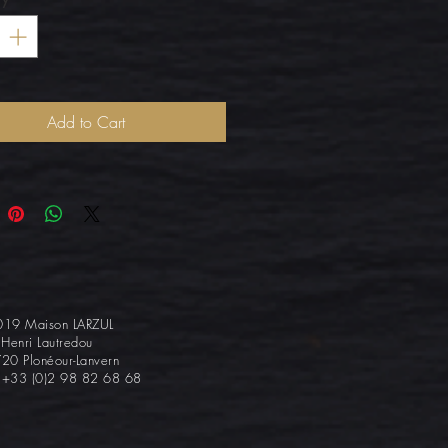
Add to Cart
19 Maison LARZUL
 Henri Lautredou
20 Plonéour-Lanvern
: +33 (0)2 98 82 68 68