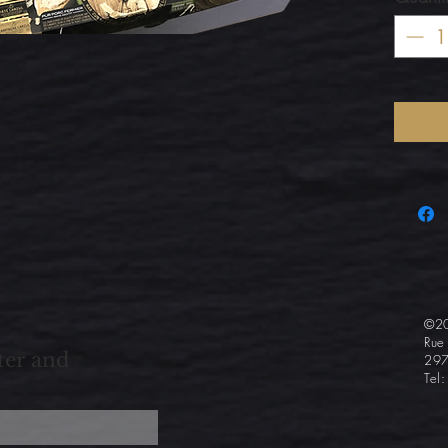
©20
Rue
ter and
297
Tel