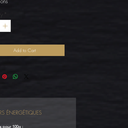
hons
ty
*
Add to Cart
RS ÉNERGÉTIQUES
s pour 100g :