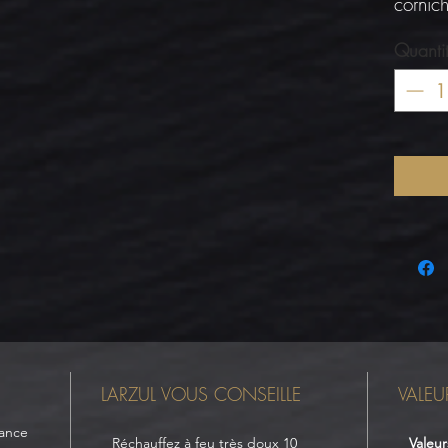
cornic
Quanti
LARZUL VOUS CONSEILLE
VALEU
rance
Réchauffez à feu très doux 10
Valeur