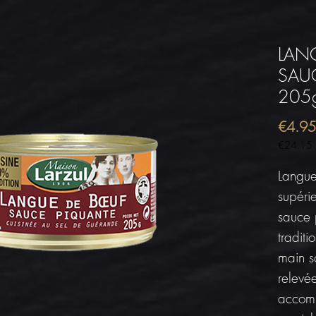
LAN
SAUC
205
€4.95
€24.15
€24.15
per
Langue
1
supéri
Kilogram
sauce 
traditi
main s
relevé
accomp