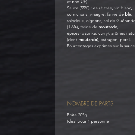
et non-UE)
Sauce (55%) : eau filtrée, vin blanc,
cornichons, vinaigre, farine de
blé
,
saindoux, oignons, sel de Guérand
(1.6%), farine de
moutarde
,
épices (paprika, curry), arômes natu
(dont
moutarde
), estragon, persil.
Pourcentages exprimés sur la sauc
NOMBRE DE PARTS
Boîte 205g
Idéal pour 1 personne