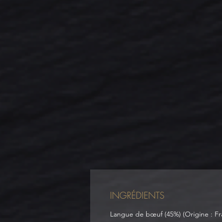
INGRÉDIENTS
Langue de bœuf (45%) (Origine : F