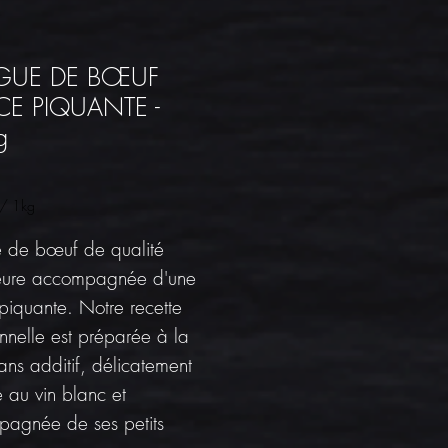
GUE DE BŒUF
E PIQUANTE -
g
Price
/
1kg
 de bœuf de qualité
eure accompagnée d'une
piquante. Notre recette
onnelle est préparée à la
ans additif, délicatement
e au vin blanc et
agnée de ses petits