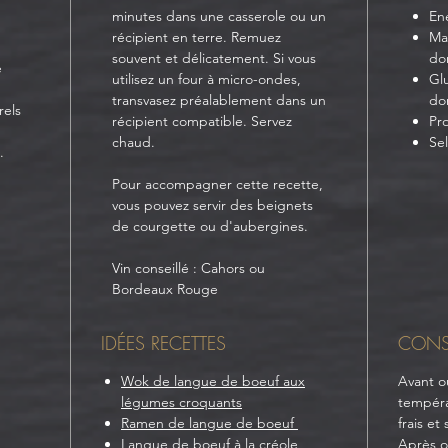
minutes dans une casserole ou un
Ene
récipient en terre. Remuez
Mat
souvent et délicatement. Si vous
don
e
utilisez un four à micro-ondes,
Glu
transvasez préalablement dans un
don
rels
récipient compatible. Servez
Pro
chaud.
Sel
e.
Pour accompagner cette recette,
vous pouvez servir des beignets
de courgette ou d'aubergines.
Vin conseillé : Cahors ou
Bordeaux Rouge
IDÉES RECETTES
CONS
Wok de langue de boeuf aux
Avant o
légumes croquants
tempéra
Ramen de langue de boeuf
frais et 
Langue de boeuf à la créole
Après o