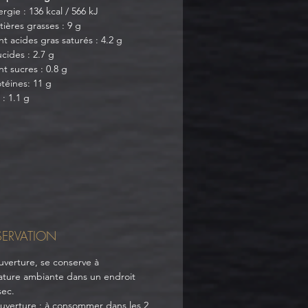
rgie : 136 kcal / 566 kJ
ières grasses : 9 g
t acides gras saturés : 4.2 g
cides : 2.7 g
t sucres : 0.8 g
téines: 11 g
 : 1.1 g
ERVATION
uverture, se conserve à
ture ambiante dans un endroit
sec.
uverture : à consommer dans les 2