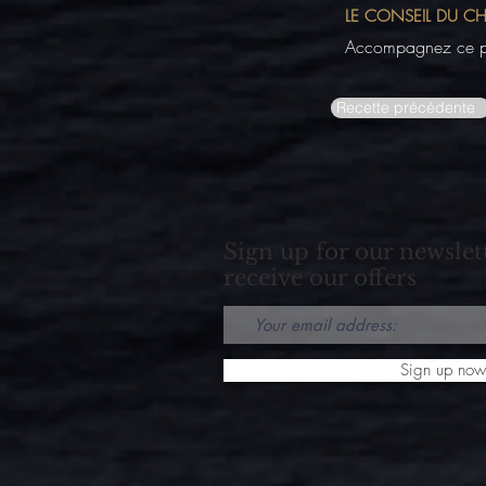
LE CONSEIL DU CH
Accompagnez ce pla
Recette précédente
Sign up for our newslet
receive our offers
Sign up now