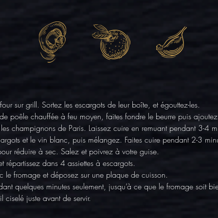
four sur grill. Sortez les escargots de leur boîte, et égouttez-les.
e poêle chauffée à feu moyen, faites fondre le beurre puis ajoutez 
t les champignons de Paris. Laissez cuire en remuant pendant 3-4 m
cargots et le vin blanc, puis mélangez. Faites cuire pendant 2-3 min
pour réduire à sec. Salez et poivrez à votre guise.
et répartissez dans 4 assiettes à escargots.
c le fromage et déposez sur une plaque de cuisson.
ant quelques minutes seulement, jusqu’à ce que le fromage soit bie
l ciselé juste avant de servir.