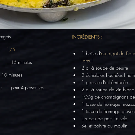
argots
INGRÉDIENTS :
1/5
1 boîte d’
escargot de Bou
Larzul
 :
15 minutes
2 c. à soupe de beurre
2 échalotes hachées finem
10 minutes
1 gousse d’ail émincée
 :
pour 4 personnes
2 c. à soupe de vin blanc
100g de champignons de 
1 tasse de fromage mozzar
1 tasse de fromage gruyèr
Un peu de persil ciselé
Sel et poivre du moulin