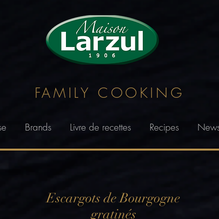
FAMILY
COOKING
se
Brands
Livre de recettes
Recipes
New
Escargots de Bourgogne
gratinés