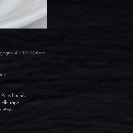
rgogne 4.5 DZ Maison 
ent
Paris hachés
ella râpé
e râpé