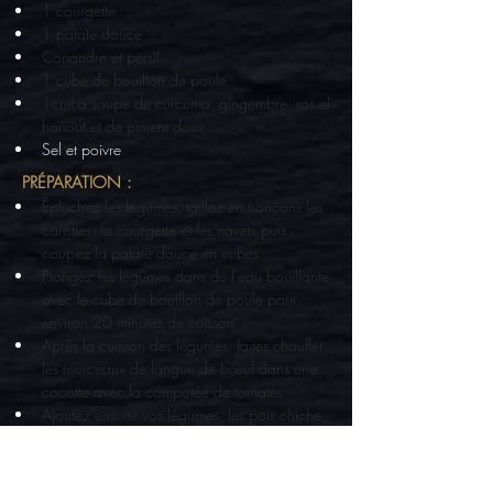
1 courgette
1 patate douce
Coriandre et persil
1 cube de bouillon de poule
1cuil à soupe de curcuma, gingembre, ras el 
hanout et de piment doux
Sel et poivre
PRÉPARATION :
Épluchez les légumes, taillez en tronçons les 
carottes, la courgette et les navets puis 
coupez la patate douce en cubes
Plongez les légumes dans de l'eau bouillante 
avec le cube de bouillon de poule pour 
environ 20 minutes de cuisson
Après la cuisson des légumes, faites chauffer 
les morceaux de langue de bœuf dans une 
cocotte avec la compotée de tomates
Ajoutez ensuite vos légumes, les pois chiche 
ainsi que les épices, la coriandre et le persil 
dans la cocotte 
Ajoutez 25cl d'eau à la préparation pour 