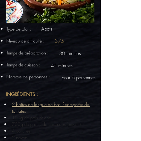
Type de plat :
Abats
3/5
Niveau de difficulté :
Temps de préparation :
30 minutes
Temps de cuisson :
45 minutes
Nombre de personnes :
pour 6 personnes
INGRÉDIENTS :
2 boites de langue de bœuf compotée de 
tomates
100g de pois chiche
700g de grains de couscous (moyen)
4 carottes 
2 navets