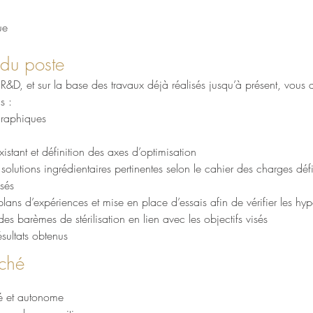
ue
 du poste
 R&D, et sur la base des travaux déjà réalisés jusqu’à présent, vou
s :
graphiques
xistant et définition des axes d’optimisation
olutions ingrédientaires pertinentes selon le cahier des charges défin
isés
plans d’expériences et mise en place d’essais afin de vérifier les hy
es barèmes de stérilisation en lien avec les objectifs visés
sultats obtenus
rché
sé et autonome