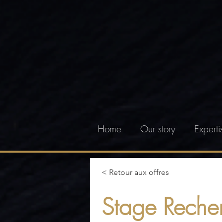
Home
Our story
Experti
< Retour aux offres
Stage Reche