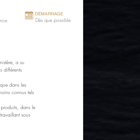
DÉMARRAGE
Dès que possible
ance
istère, a su 
 différents 
 que dans les 
moins connus tels 
produits, dans le 
travaillant sous 