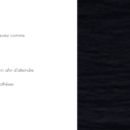
s aurez comme 
i afin d’atteindre 
pothèses