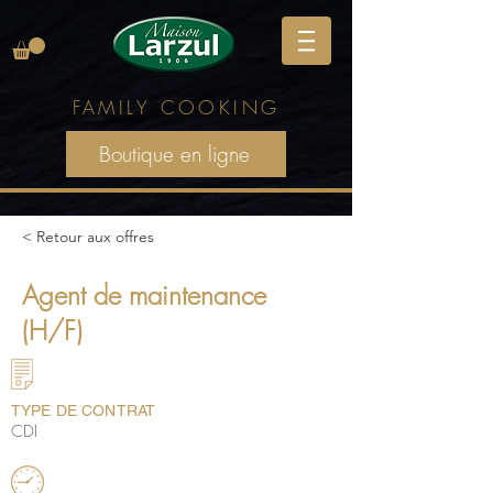
FAMILY
COOKING
Boutique en ligne
< Retour aux offres
Agent de maintenance
(H/F)
TYPE DE CONTRAT
CDI