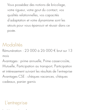
Vous possédez des notions de bricolage, 
votre rigueur, votre gout du contact, vos 
qualités relationnelles, vos capacités 
d’adaptation et votre dynamisme sont les 
atouts pour vous épanouir et réussir dans ce 
poste.
Modalités
Rémunération : 23 000 à 26 000 € brut sur 13 
mois
Avantages : prime annuelle, Prime casse-croûte, 
Mutuelle, Participation au transport, Participation 
et intéressement suivant les résultats de l'entreprise
Avantages CSE : chèques vacances, chèques 
cadeaux, panier garnis
Merci d'adresser votre candidature à
julie.jean@larzul.com
L'entreprise